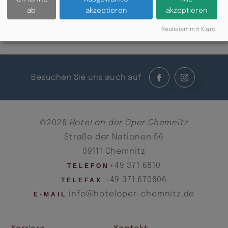
ab
akzeptieren
akzeptieren
Realisiert mit Klaro!
Besuchen Sie uns auch auf
©2026
Hotel an der Oper Chemnitz
Straße der Nationen 56
09111 Chemnitz
+49 371 6810
TELEFON
+49 371 670606
TELEFAX
info@hoteloper-chemnitz.de
E-MAIL