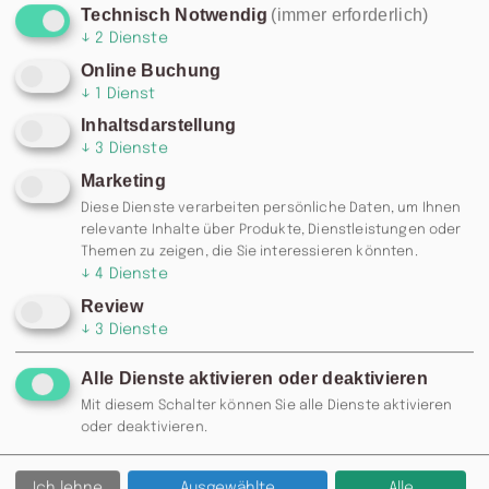
Würschnitz, liegt das
Wasserschloss Klaffenbach
.
Technisch Notwendig
(immer erforderlich)
Umrandet von einem Wassergraben und
↓
2
Dienste
eingebettet in einen Landschaftspark mit
Online Buchung
Golfplatz
und Wegen zum Flanieren, verzaubert
↓
1
Dienst
das beliebte Ausflugsziel seine Besucher. Das
Inhaltsdarstellung
Gesamtkunstwerk aus Renaissance-Schloss und
↓
3
Dienste
u-förmig angeordneten Nebengelassen
Marketing
beheimatet neben einem Hotel verschiedene
Diese Dienste verarbeiten persönliche Daten, um Ihnen
Restaurants und Kunsthandwerk-Ateliers. Hier
relevante Inhalte über Produkte, Dienstleistungen oder
Themen zu zeigen, die Sie interessieren könnten.
können Sie verschiedene Ausstellungen und
↓
4
Dienste
Veranstaltungen in historischer Kulisse besuchen
Review
- von Konzerten, über Seminare bis hin zu
↓
3
Dienste
Festlichkeiten.
Alle Dienste aktivieren oder deaktivieren
Mit diesem Schalter können Sie alle Dienste aktivieren
oder deaktivieren.
ZURÜCK
Ich lehne
Ausgewählte
Alle