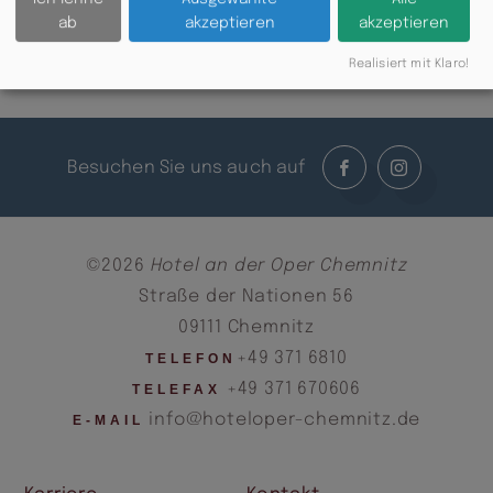
ab
akzeptieren
akzeptieren
Realisiert mit Klaro!
Besuchen Sie uns auch auf
©2026
Hotel an der Oper Chemnitz
Straße der Nationen 56
09111 Chemnitz
+49 371 6810
TELEFON
+49 371 670606
TELEFAX
info@hoteloper-chemnitz.de
E-MAIL