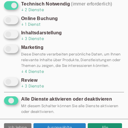
Chemnitz, als ein Vulkanausbruch die Region unter
Technisch Notwendig
(immer erforderlich)
einer massiven Ascheschicht begrub. Darunter
↓
2
Dienste
zahllose Ur-Saurier, Tausendfüßer und mittlerweile
Online Buchung
ausgestorbenen Bäume, die durch Verkieselung
↓
1
Dienst
zu Stein erstarrten. Bei mehrfachen Funden
Inhaltsdarstellung
ausgegraben und im
Museum für Naturkunde
↓
3
Dienste
ausgestellt, gehört der Versteinerte Wald zu den
Marketing
ältesten Naturdenkmälern überhaupt.
Diese Dienste verarbeiten persönliche Daten, um Ihnen
Verschiedene Mineralien und Kristalle, ein
relevante Inhalte über Produkte, Dienstleistungen oder
Themen zu zeigen, die Sie interessieren könnten.
Insektarium und wechselnde
↓
4
Dienste
Sonderausstellungen runden die in Stein
Review
festgehaltene Momentaufnahme des Perm im
↓
3
Dienste
ältesten Museum von Chemnitz ab.
Alle Dienste aktivieren oder deaktivieren
Mit diesem Schalter können Sie alle Dienste aktivieren
oder deaktivieren.
ZURÜCK
Ich lehne
Ausgewählte
Alle