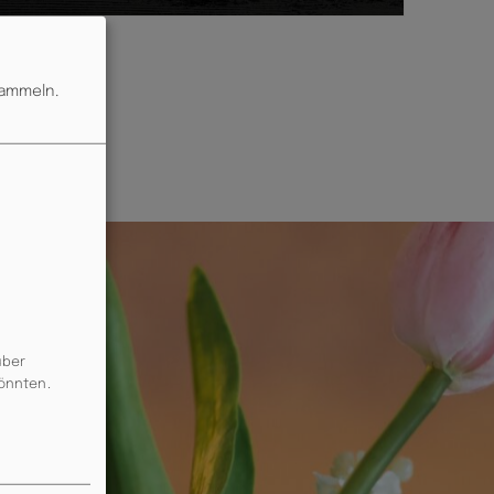
sammeln.
über
könnten.