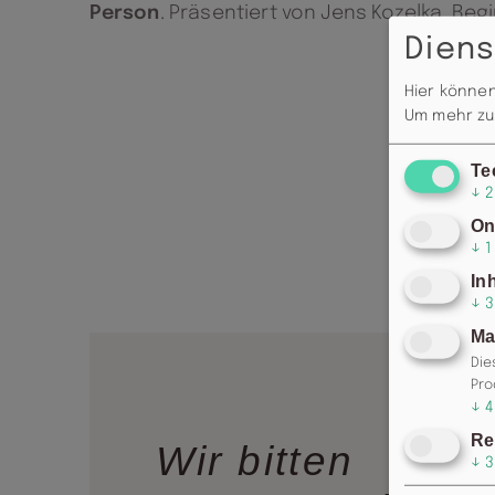
Person
. Präsentiert von Jens Kozelka. Begi
Diens
Hier können
Um mehr zu 
Te
↓
2
On
↓
1
In
↓
3
Ma
Die
Pro
↓
4
Re
Wir bitten
↓
3