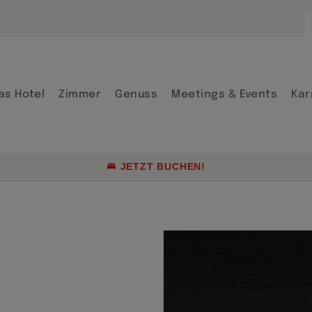
Arrangements
Firmenraten &
Gruppenreisen
as Hotel
Zimmer
Genuss
Meetings & Events
Kar
Aktuelle Angeb
Genusskultur 
JETZT BUCHEN!
Arrangements
Firmenraten &
Gruppenreisen