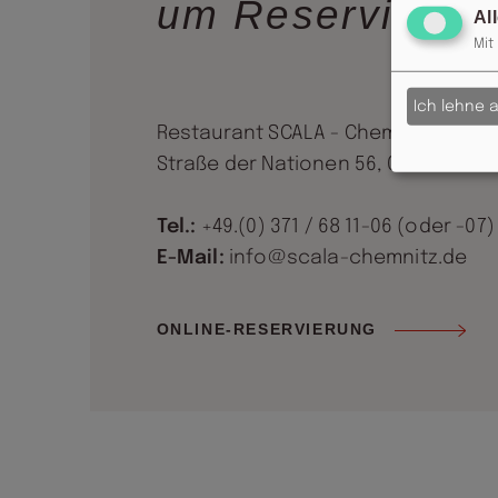
um Reservierun
Al
Mit
Ich lehne 
Restaurant SCALA - Chemnitz
Straße der Nationen 56, 09111 Chem
Tel.:
+49.(0) 371 / 68 11-06 (oder -07)
E-Mail:
info@scala-chemnitz.de
ONLINE-RESERVIERUNG