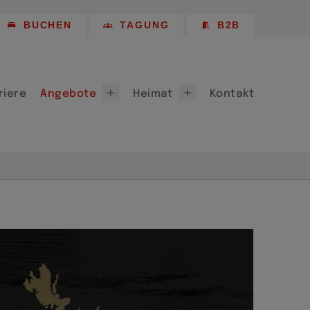
Empfehlungen
BUCHEN
TAGUNG
B2B
 Longstay
Chemnitz 2025
Partner, Patenschaften & Sponsoring
riere
Angebote
Heimat
Kontakt
ote
Willkommen in Chemnitz
für Chemnitz 2026
Lieferanten
Empfehlungen
 Longstay
Chemnitz 2025
Partner, Patenschaften & Sponsoring