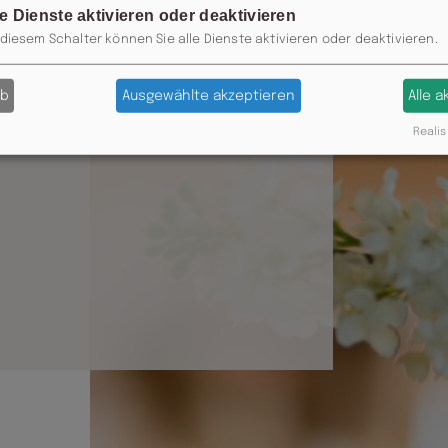
g
le Dienste aktivieren oder deaktivieren
 diesem Schalter können Sie alle Dienste aktivieren oder deaktivieren.
ab
Ausgewählte akzeptieren
Alle 
Realis
nitz