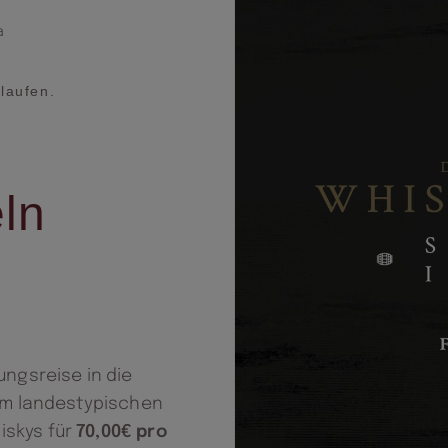
a
laufen.
eln
ngsreise in die
em landestypischen
skys für
70,00€ pro