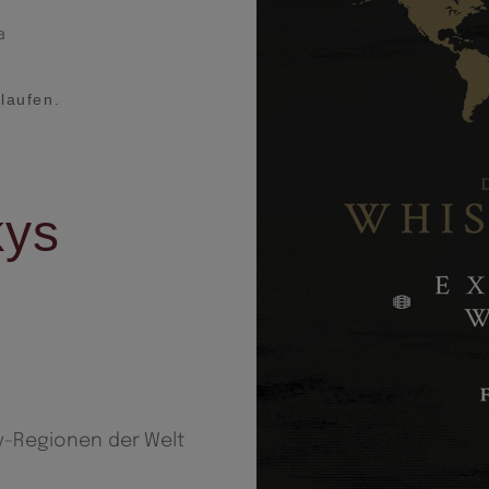
a
laufen.
kys
y-Regionen der Welt