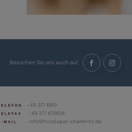
Besuchen Sie uns auch auf
+49 371 6810
TELEFON
+49 371 670606
TELEFAX
info@hoteloper-chemnitz.de
E-MAIL