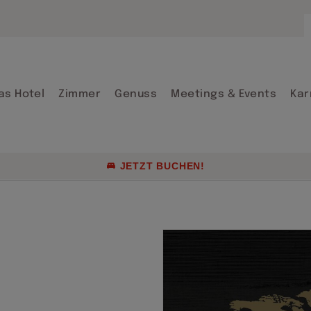
Arrangements
Firmenraten &
Gruppenreisen
as Hotel
Zimmer
Genuss
Meetings & Events
Kar
Aktuelle Angeb
Genusskultur 
JETZT BUCHEN!
Arrangements
Firmenraten &
Gruppenreisen