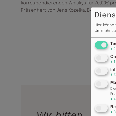
korrespondierenden Whiskys für 70,00€ pr
Präsentiert von Jens Kozelka. Beginn: 19:00
Diens
Hier können
Um mehr zu 
Te
↓
2
On
↓
1
In
↓
3
Ma
Die
Pro
↓
4
Re
Wir bitten
↓
3