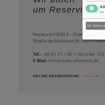
um Reservierun
Al
Mit
Ich lehne 
Restaurant SCALA - Chemnitz
Straße der Nationen 56, 09111 Chem
Tel.:
+49.(0) 371 / 68 11-06 (oder -07)
E-Mail:
info@scala-chemnitz.de
ONLINE-RESERVIERUNG