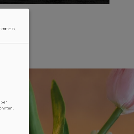
sammeln.
über
könnten.