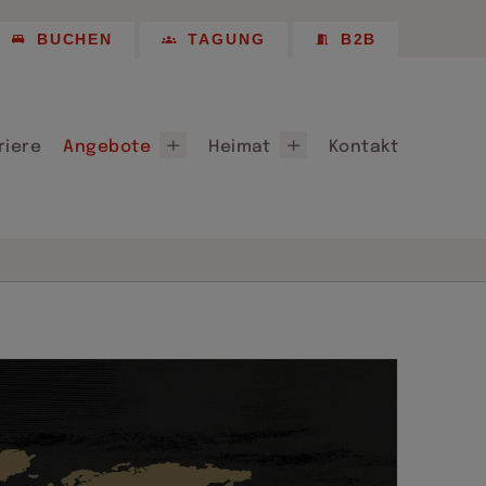
Empfehlungen
BUCHEN
TAGUNG
B2B
 Longstay
Chemnitz 2025
Partner, Patenschaften & Sponsoring
riere
Angebote
Heimat
Kontakt
ote
Willkommen in Chemnitz
für Chemnitz 2026
Lieferanten
Empfehlungen
 Longstay
Chemnitz 2025
Partner, Patenschaften & Sponsoring