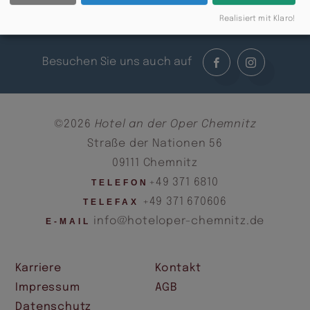
Realisiert mit Klaro!
Besuchen Sie uns auch auf
©2026
Hotel an der Oper Chemnitz
Straße der Nationen 56
09111 Chemnitz
+49 371 6810
TELEFON
+49 371 670606
TELEFAX
info@hoteloper-chemnitz.de
E-MAIL
Karriere
Kontakt
Impressum
AGB
Datenschutz