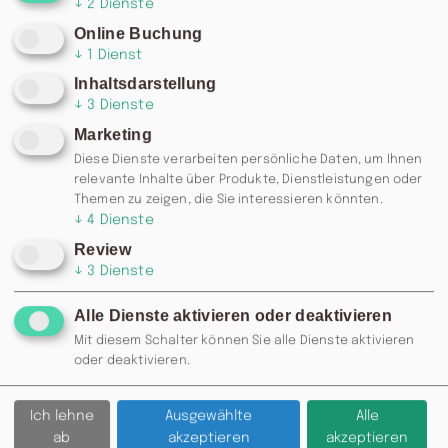
↓
2
Dienste
Online Buchung
↓
1
Dienst
Inhaltsdarstellung
↓
3
Dienste
Marketing
Diese Dienste verarbeiten persönliche Daten, um Ihnen
relevante Inhalte über Produkte, Dienstleistungen oder
Themen zu zeigen, die Sie interessieren könnten.
↓
4
Dienste
Review
↓
3
Dienste
Alle Dienste aktivieren oder deaktivieren
Mit diesem Schalter können Sie alle Dienste aktivieren
RESERVIERUNG: 0371 / 355 985
oder deaktivieren.
77 ODER
INFO@MOSKAU-
CHEMNITZ.DE
Ich lehne
Ausgewählte
Alle
ab
akzeptieren
akzeptieren
Zurück