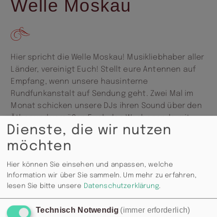
Welle Moskau
Hier spricht die Welle Moskau! Musikliebhaber aller
Länder, vereinigt Euch! Stellt eure Antennen auf
Empfang, wenn unsere hausinterne
Rundfunkanstalt auf Sendung geht. Zwei Mal im
Monat schicken unsere DJs ihren Sound über den
Äther und versüßen Euch das Wochenende mit
Dienste, die wir nutzen
Opium für die Ohren. Heute mit Pirate
.
möchten
Hier können Sie einsehen und anpassen, welche
Information wir über Sie sammeln.
Um mehr zu erfahren,
lesen Sie bitte unsere
Datenschutzerklärung
.
Technisch Notwendig
(immer erforderlich)