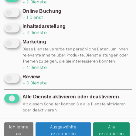
↓
2
Dienste
Online Buchung
↓
1
Dienst
Inhaltsdarstellung
↓
3
Dienste
Marketing
Diese Dienste verarbeiten persönliche Daten, um Ihnen
relevante Inhalte über Produkte, Dienstleistungen oder
Themen zu zeigen, die Sie interessieren könnten.
↓
4
Dienste
Review
↓
3
Dienste
Alle Dienste aktivieren oder deaktivieren
Mit diesem Schalter können Sie alle Dienste aktivieren
RESERVIERUNG: 0371 / 355 985
oder deaktivieren.
77 ODER
INFO@MOSKAU-
CHEMNITZ.DE
Ich lehne
Ausgewählte
Alle
ab
akzeptieren
akzeptieren