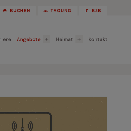
Empfehlungen
BUCHEN
TAGUNG
B2B
 Longstay
Chemnitz 2025
Partner, Patenschaften & Sponsoring
riere
Angebote
Heimat
Kontakt
ote
Willkommen in Chemnitz
für Chemnitz 2026
Lieferanten
Empfehlungen
 Longstay
Chemnitz 2025
Partner, Patenschaften & Sponsoring