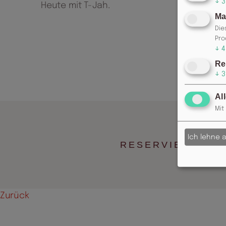
↓
3
Heute mit
T-Jah.
Ma
Die
Pro
↓
4
Re
↓
3
Al
Mit
Ich lehne 
RESERVIERUNG: 
Zurück