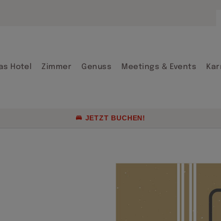
Arrangements
Firmenraten &
Gruppenreisen
as Hotel
Zimmer
Genuss
Meetings & Events
Kar
Aktuelle Angeb
Genusskultur 
JETZT BUCHEN!
Arrangements
Firmenraten &
Gruppenreisen