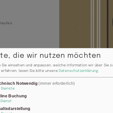
laufen.
te, die wir nutzen möchten
 Sie einsehen und anpassen, welche Information wir über Sie 
erfahren, lesen Sie bitte unsere
Datenschutzerklärung
.
er aller Länder,
chnisch Notwendig
(immer erforderlich)
Empfang, wenn
Dienste
endung geht. Zwei
line Buchung
Dienst
ound über den Äther
ium für die Ohren.
haltsdarstellung