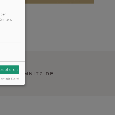
über
könnten.
akzeptieren
AU-CHEMNITZ.DE
iert mit Klaro!