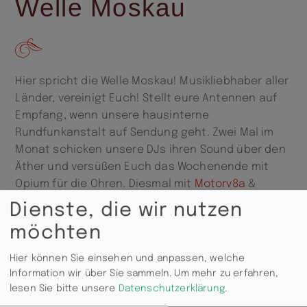
Welle Moskau
Hier spricht die Welle Moskau! Musikliebhaber aller
Länder, vereinigt Euch! Stellt eure Antennen auf
Empfang, wenn unsere hausinterne
Rundfunkanstalt auf Sendung geht. Zwei Mal im
Monat schicken unsere DJs ihren Sound über den
Äther und versüßen Euch das Wochenende mit
Opium für die Ohren. Diesmal mit
Motorv8a
&
BF.Hole
Dienste, die wir nutzen
möchten
Das fette Ende kommt zuletzt.
Hier können Sie einsehen und anpassen, welche
Information wir über Sie sammeln.
Um mehr zu erfahren,
lesen Sie bitte unsere
Datenschutzerklärung
.