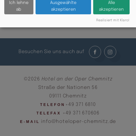
77 ODER
INFO@MOSKAU-
Ich lehne
Ausgewählte
Alle
CHEMNITZ.DE
ab
akzeptieren
akzeptieren
Realisiert mit Klaro!
Zurück
Besuchen Sie uns auch auf
©2026
Hotel an der Oper Chemnitz
Straße der Nationen 56
09111 Chemnitz
+49 371 6810
TELEFON
+49 371 670606
TELEFAX
info@hoteloper-chemnitz.de
E-MAIL