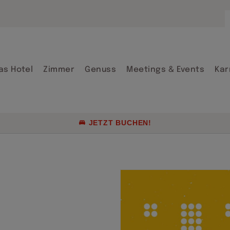
Arrangements
Firmenraten &
Gruppenreisen
as Hotel
Zimmer
Genuss
Meetings & Events
Kar
Aktuelle Angeb
Genusskultur 
JETZT BUCHEN!
Arrangements
Firmenraten &
Gruppenreisen