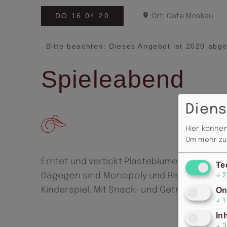
DO 16.04.20
Ort: Cafe Moskau
Bitte beachten: Dieses Angebot ist 2020 abge
Spieleabend
Diens
Hier können
Um mehr zu 
Erntet und vertickt Plasteblumen von der G
Te
Dagegen sind Monopoly und Risiko doch d
↓
2
Kinderspiel. Mit Snack- und Getränkespecia
On
↓
1
In
↓
3