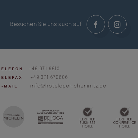
Besuchen Sie uns auch auf
+49 371 6810
TELEFON
+49 371 670606
TELEFAX
info@hoteloper-chemnitz.de
E-MAIL