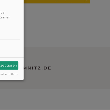
über
könnten.
akzeptieren
AU-CHEMNITZ.DE
iert mit Klaro!