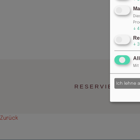
Ma
Die
Pro
↓
4
Re
↓
3
Al
Mit
Ich lehne 
RESERVIERUNG: 
Zurück