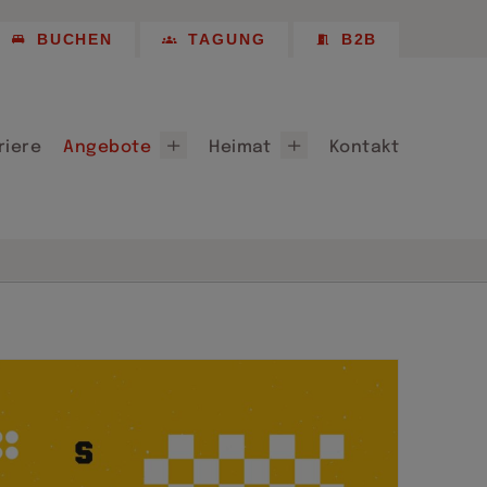
Empfehlungen
BUCHEN
TAGUNG
B2B
 Longstay
Chemnitz 2025
Partner, Patenschaften & Sponsoring
riere
Angebote
Heimat
Kontakt
ote
Willkommen in Chemnitz
für Chemnitz 2026
Lieferanten
Empfehlungen
 Longstay
Chemnitz 2025
Partner, Patenschaften & Sponsoring