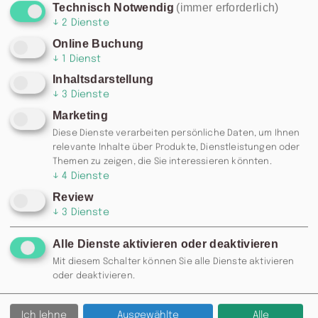
Technisch Notwendig
(immer erforderlich)
↓
2
Dienste
Online Buchung
↓
1
Dienst
Inhaltsdarstellung
↓
3
Dienste
Marketing
Diese Dienste verarbeiten persönliche Daten, um Ihnen
relevante Inhalte über Produkte, Dienstleistungen oder
Themen zu zeigen, die Sie interessieren könnten.
↓
4
Dienste
Review
↓
3
Dienste
Alle Dienste aktivieren oder deaktivieren
Mit diesem Schalter können Sie alle Dienste aktivieren
oder deaktivieren.
RESERVIERUNG: 0371 / 355 985
77 ODER
INFO@MOSKAU-
Ich lehne
Ausgewählte
Alle
CHEMNITZ.DE