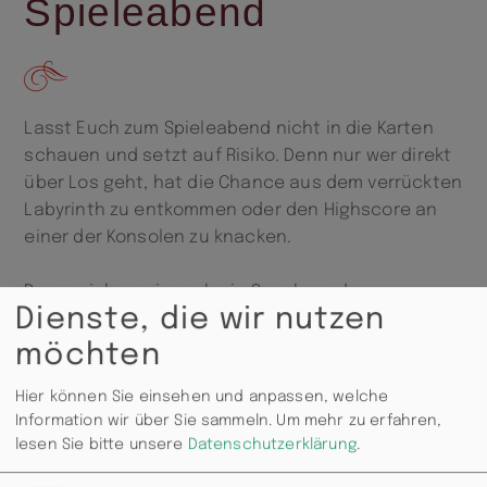
Spieleabend
Lasst Euch zum Spieleabend nicht in die Karten
schauen und setzt auf Risiko. Denn nur wer direkt
über Los geht, hat die Chance aus dem verrückten
Labyrinth zu entkommen oder den Highscore an
einer der Konsolen zu knacken.
Dazu reichen wir euch ein Snack- und
Dienste, die wir nutzen
Getränkespecial Viel Spaß…und keinen Schmu
machen!
möchten
Hier können Sie einsehen und anpassen, welche
Information wir über Sie sammeln.
Um mehr zu erfahren,
lesen Sie bitte unsere
Datenschutzerklärung
.