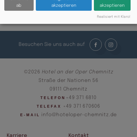
ab
akzeptieren
akzeptieren
Zurück
Realisiert mit Klaro!
Besuchen Sie uns auch auf
©2026
Hotel an der Oper Chemnitz
Straße der Nationen 56
09111 Chemnitz
+49 371 6810
TELEFON
+49 371 670606
TELEFAX
info@hoteloper-chemnitz.de
E-MAIL
Karriere
Kontakt