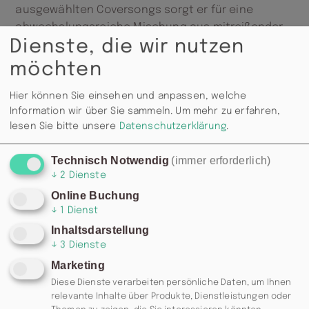
ausgewählten Coversongs sorgt er für eine
abwechslungsreiche Mischung aus mitreißender
Dienste, die wir nutzen
„Gute-Laune-Musik“ und gefühlvollen Balladen.
Erlebt Falk Eidner live und unplugged bei unserem
möchten
letzten Sommerkonzert in diesem Jahr auf unserer
Sommerterrasse!
Hier können Sie einsehen und anpassen, welche
Information wir über Sie sammeln.
Um mehr zu erfahren,
+ BBQ
lesen Sie bitte unsere
Datenschutzerklärung
.
+ Homemades
+ Sommer-Cocktails
Technisch Notwendig
(immer erforderlich)
+ Bier-Special
↓
2
Dienste
Online Buchung
↓
1
Dienst
Beginn: 19:00 Uhr, Eintritt frei
Inhaltsdarstellung
↓
3
Dienste
Marketing
Diese Dienste verarbeiten persönliche Daten, um Ihnen
relevante Inhalte über Produkte, Dienstleistungen oder