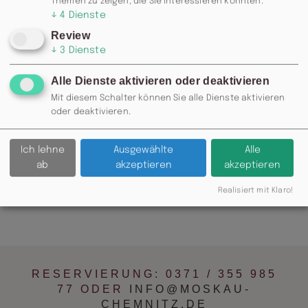
Themen zu zeigen, die Sie interessieren könnten.
↓
4
Dienste
Review
↓
3
Dienste
Alle Dienste aktivieren oder deaktivieren
Mit diesem Schalter können Sie alle Dienste aktivieren
oder deaktivieren.
Ich lehne
Ausgewählte
Alle
ab
akzeptieren
akzeptieren
Realisiert mit Klaro!
RESERVIERUNG: 0371 / 355 985
77 ODER
INFO@MOSKAU-
CHEMNITZ.DE