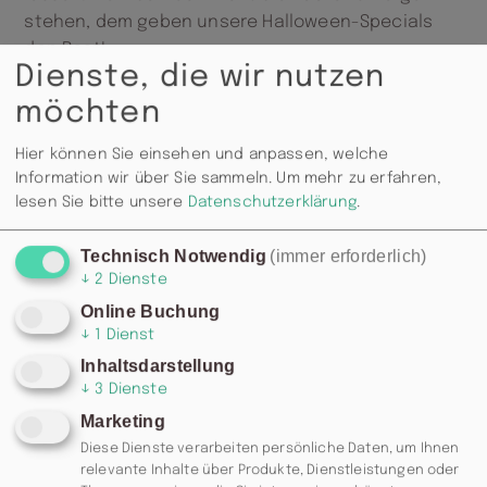
stehen, dem geben unsere Halloween-Specials
den Rest!
Dienste, die wir nutzen
Musik: Alles, was Spass macht
möchten
Welcome-Drink für alle Kostümierten
Hier können Sie einsehen und anpassen, welche
2 Std. Kostenloses Billard für alle Partygäste*
Information wir über Sie sammeln.
Um mehr zu erfahren,
Feuriges vom Höllengrill
lesen Sie bitte unsere
Datenschutzerklärung
.
Grusel-Häppchen for free
Einlass: 22:00 Uhr |
VVK: 5 EUR | AK: 7 EUR
Technisch Notwendig
(immer erforderlich)
↓
2
Dienste
Online Buchung
* Dieses Angebot gilt pro Billardtisch/
↓
1
Dienst
Personengruppe
Inhaltsdarstellung
↓
3
Dienste
Marketing
Diese Dienste verarbeiten persönliche Daten, um Ihnen
relevante Inhalte über Produkte, Dienstleistungen oder