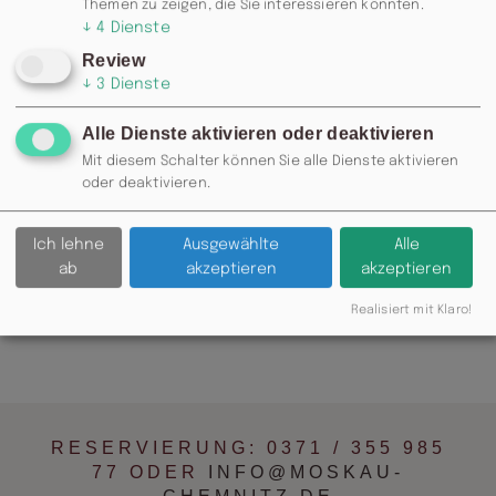
Themen zu zeigen, die Sie interessieren könnten.
↓
4
Dienste
Review
↓
3
Dienste
Alle Dienste aktivieren oder deaktivieren
Mit diesem Schalter können Sie alle Dienste aktivieren
oder deaktivieren.
Ich lehne
Ausgewählte
Alle
ab
akzeptieren
akzeptieren
Realisiert mit Klaro!
RESERVIERUNG: 0371 / 355 985
77 ODER
INFO@MOSKAU-