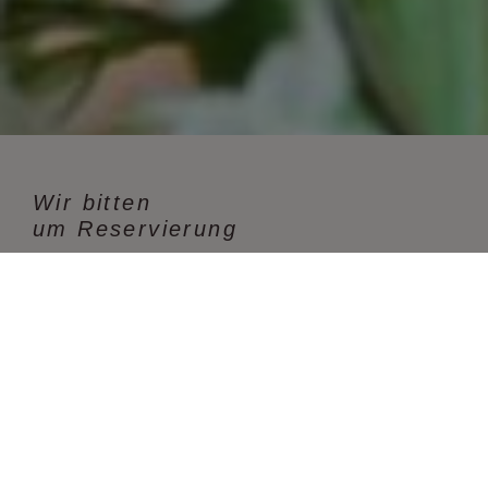
Wir bitten
um Reservierung
Restaurant SCALA - Chemnitz
Straße der Nationen 56, 09111 Chemnitz
Tel.:
+49.(0) 371 / 68 11-06 (oder -07)
E-Mail:
info@scala-chemnitz.de
ONLINE-RESERVIERUNG