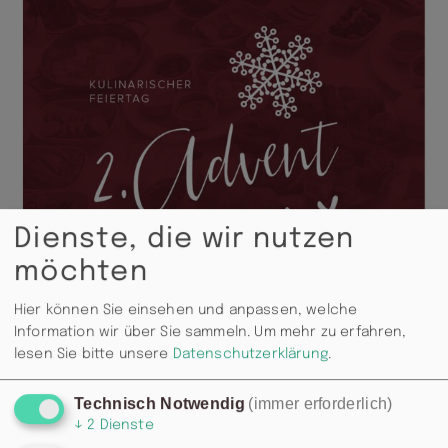
Dienste, die wir nutzen
möchten
Hier können Sie einsehen und anpassen, welche
Information wir über Sie sammeln.
Um mehr zu erfahren,
lesen Sie bitte unsere
Datenschutzerklärung
.
Technisch Notwendig
(immer erforderlich)
↓
2
Dienste