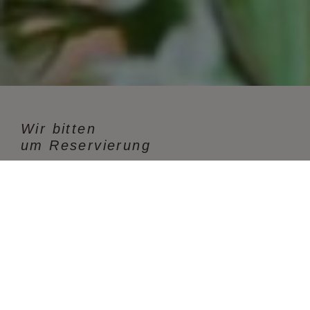
Wir bitten
um Reservierung
Restaurant SCALA - Chemnitz
Straße der Nationen 56, 09111 Chemnitz
Tel.:
+49.(0) 371 / 68 11-06 (oder -07)
E-Mail:
info@scala-chemnitz.de
ONLINE-RESERVIERUNG