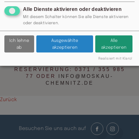
Alle Dienste aktivieren oder deaktivieren
Mit diesem Schalter können Sie alle Dienste aktivieren
oder deaktivieren.
Ich lehne
Ausgewählte
Alle
ab
akzeptieren
akzeptieren
Realisiert mit Klaro!
RESERVIERUNG: 0371 / 355 985
77 ODER
INFO@MOSKAU-
CHEMNITZ.DE
Zurück
Besuchen Sie uns auch auf