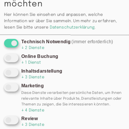
möchten
ein Shot-Special.
Hier können Sie einsehen und anpassen, welche
DJ Hansen, fahr´ ab!
Information wir über Sie sammeln.
Um mehr zu erfahren,
lesen Sie bitte unsere
Datenschutzerklärung
.
Beginn: 21:00 Uhr, Eintritt frei, wir bitte um
Reservierung.
Technisch Notwendig
(immer erforderlich)
↓
2
Dienste
Online Buchung
↓
1
Dienst
Inhaltsdarstellung
↓
3
Dienste
Marketing
Diese Dienste verarbeiten persönliche Daten, um Ihnen
relevante Inhalte über Produkte, Dienstleistungen oder
Themen zu zeigen, die Sie interessieren könnten.
↓
4
Dienste
Review
↓
3
Dienste