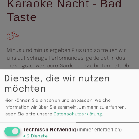
Karaoke Nacht - Bad
Taste
Minus und minus ergeben Plus und so freuen wir
uns auf schräge Performances, gekleidet in das
Trashigste, was eure Garderobe zu bieten hat. Ob
da ein Shot-Special ausreicht?
Dienste, die wir nutzen
möchten
Hier können Sie einsehen und anpassen, welche
Information wir über Sie sammeln.
Um mehr zu erfahren,
lesen Sie bitte unsere
Datenschutzerklärung
.
Technisch Notwendig
(immer erforderlich)
↓
2
Dienste