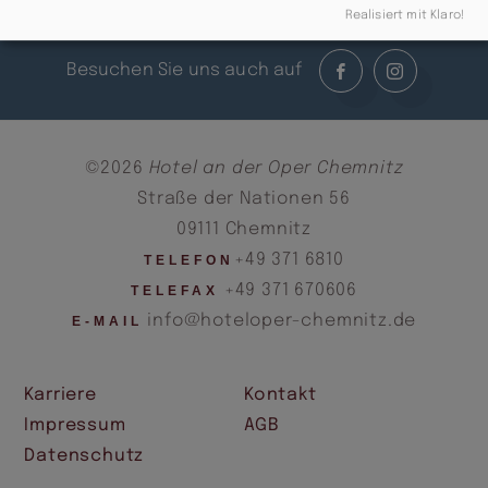
Realisiert mit Klaro!
Besuchen Sie uns auch auf
©2026
Hotel an der Oper Chemnitz
Straße der Nationen 56
09111 Chemnitz
+49 371 6810
TELEFON
+49 371 670606
TELEFAX
info@hoteloper-chemnitz.de
E-MAIL
Karriere
Kontakt
Impressum
AGB
Datenschutz