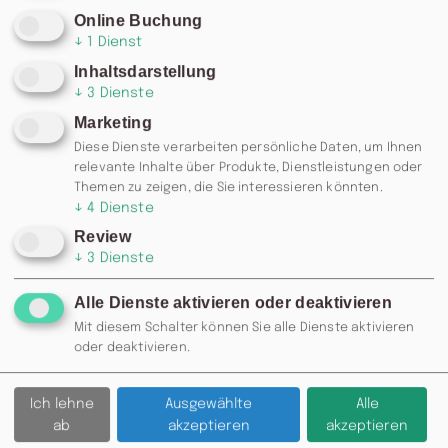
Online Buchung
↓
1
Dienst
Inhaltsdarstellung
↓
3
Dienste
Marketing
Diese Dienste verarbeiten persönliche Daten, um Ihnen
relevante Inhalte über Produkte, Dienstleistungen oder
Themen zu zeigen, die Sie interessieren könnten.
↓
4
Dienste
Review
↓
3
Dienste
Alle Dienste aktivieren oder deaktivieren
RESERVIERUNG: 0371 / 355 985
Mit diesem Schalter können Sie alle Dienste aktivieren
77 ODER
INFO@MOSKAU-
oder deaktivieren.
CHEMNITZ.DE
Ich lehne
Ausgewählte
Alle
Zurück
ab
akzeptieren
akzeptieren