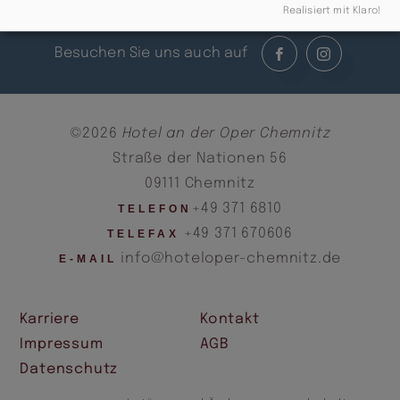
Realisiert mit Klaro!
Besuchen Sie uns auch auf
©2026
Hotel an der Oper Chemnitz
Straße der Nationen 56
09111 Chemnitz
+49 371 6810
TELEFON
+49 371 670606
TELEFAX
info@hoteloper-chemnitz.de
E-MAIL
Karriere
Kontakt
Impressum
AGB
Datenschutz