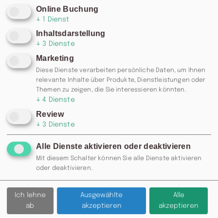
Online Buchung
↓
1
Dienst
Inhaltsdarstellung
↓
3
Dienste
Marketing
Diese Dienste verarbeiten persönliche Daten, um Ihnen
relevante Inhalte über Produkte, Dienstleistungen oder
Themen zu zeigen, die Sie interessieren könnten.
↓
4
Dienste
Review
↓
3
Dienste
Alle Dienste aktivieren oder deaktivieren
RESERVIERUNG: 0371 / 355 985
Mit diesem Schalter können Sie alle Dienste aktivieren
77 ODER
INFO@MOSKAU-
oder deaktivieren.
CHEMNITZ.DE
Ich lehne
Ausgewählte
Alle
Zurück
ab
akzeptieren
akzeptieren