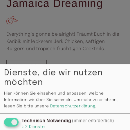
Jamaica Dreaming
Everything´s gonna be alright! Träumt Euch in die
Karibik mit leckerem Jerk Chicken, saftigen
Burgern und tropisch fruchtigen Cocktails.
ZUR KARTE
Dienste, die wir nutzen
möchten
Hier können Sie einsehen und anpassen, welche
Information wir über Sie sammeln.
Um mehr zu erfahren,
lesen Sie bitte unsere
Datenschutzerklärung
.
Technisch Notwendig
(immer erforderlich)
↓
2
Dienste