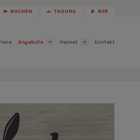
Empfehlungen
BUCHEN
TAGUNG
B2B
 Longstay
Chemnitz 2025
Partner, Patenschaften & Sponsoring
riere
Angebote
Heimat
Kontakt
ote
Willkommen in Chemnitz
für Chemnitz 2026
Lieferanten
Empfehlungen
 Longstay
Chemnitz 2025
Partner, Patenschaften & Sponsoring