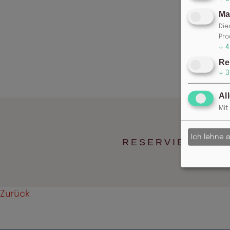
Ma
Die
Pro
↓
4
Re
↓
3
Al
Mit
Ich lehne 
RESERVIERUNG: 
Zurück