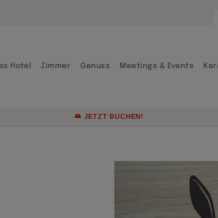
Arrangements
Firmenraten &
Gruppenreisen
as Hotel
Zimmer
Genuss
Meetings & Events
Kar
Aktuelle Angeb
Genusskultur 
JETZT BUCHEN!
Arrangements
Firmenraten &
Gruppenreisen