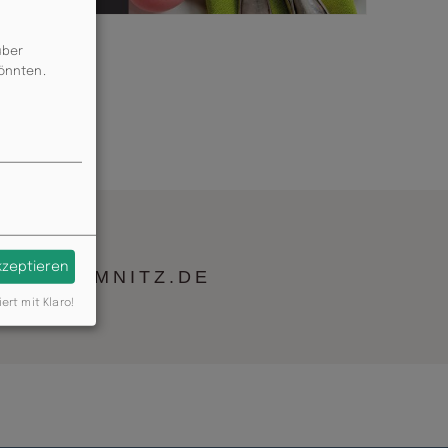
über
könnten.
akzeptieren
AU-CHEMNITZ.DE
iert mit Klaro!