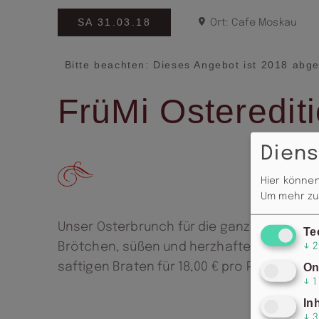
SA 31.03.18
Ort: Cafe Moskau
Bitte beachten: Dieses Angebot ist 2018 abge
FrüMi Osteredit
Diens
Hier können
Um mehr zu 
Unser Osterbrunch für die ganze Familie, m
Te
Brötchen, süßen und herzhaften Snacks, 
↓
2
saftigen Braten für 18,00 € pro Person.
On
↓
1
In
↓
3