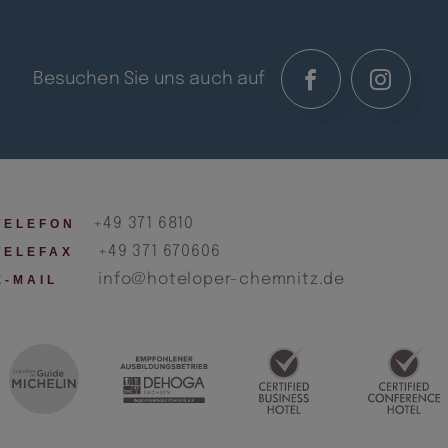
Besuchen Sie uns auch auf
+49 371 6810
TELEFON
+49 371 670606
TELEFAX
info@hoteloper-chemnitz.de
E-MAIL