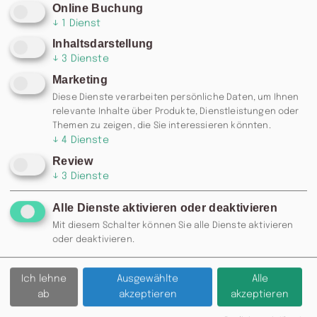
Online Buchung
↓
1
Dienst
Inhaltsdarstellung
↓
3
Dienste
Marketing
Diese Dienste verarbeiten persönliche Daten, um Ihnen
relevante Inhalte über Produkte, Dienstleistungen oder
Themen zu zeigen, die Sie interessieren könnten.
↓
4
Dienste
Review
↓
3
Dienste
Alle Dienste aktivieren oder deaktivieren
RESERVIERUNG: 0371 / 355 985
Mit diesem Schalter können Sie alle Dienste aktivieren
77 ODER
INFO@MOSKAU-
oder deaktivieren.
CHEMNITZ.DE
Ich lehne
Ausgewählte
Alle
Zurück
ab
akzeptieren
akzeptieren