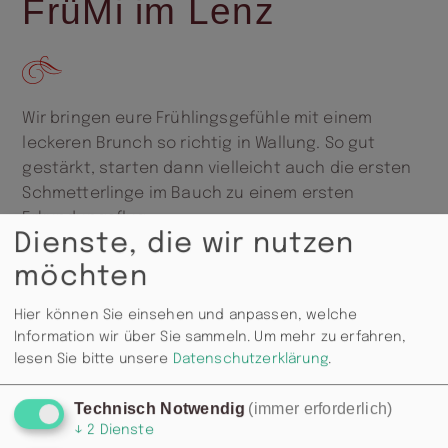
FrüMi im Lenz
Wir bringen eure Frühlingsgefühle mit einem
leckeren Brunch so richtig in Wallung. So gut
gestärkt, starten dann vielleicht auch die ersten
Schmetterlinge im Bauch zu einem ersten
Erkundungsflug.
Dienste, die wir nutzen
möchten
Hier können Sie einsehen und anpassen, welche
Information wir über Sie sammeln.
Um mehr zu erfahren,
lesen Sie bitte unsere
Datenschutzerklärung
.
Technisch Notwendig
(immer erforderlich)
↓
2
Dienste