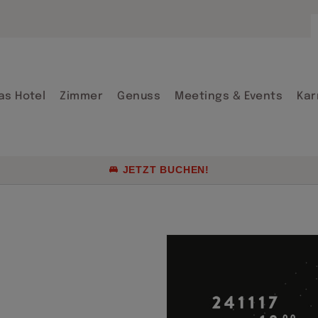
Arrangements
Firmenraten &
Gruppenreisen
as Hotel
Zimmer
Genuss
Meetings & Events
Kar
Aktuelle Angeb
Genusskultur 
JETZT BUCHEN!
Arrangements
Firmenraten &
Gruppenreisen