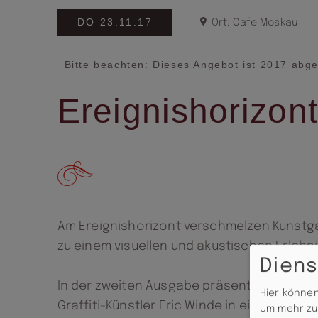
DO 23.11.17
Ort: Cafe Moskau
Bitte beachten: Dieses Angebot ist 2017 abge
Ereignishorizon
Am Ereignishorizont verschmelzen Kunstg
zu einem visuellen und akustischen Erlebni
Diens
In der zweiten Ausgabe präsentieren wir 
Hier können
Graffiti-Künstler Eric Winde in einer exklusi
Um mehr zu 