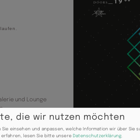
laufen.
t
alerie und Lounge
s.
te, die wir nutzen möchten
den Chemnitzer
 Sie einsehen und anpassen, welche Information wir über Sie 
ven Staffelei-
erfahren, lesen Sie bitte unsere
Datenschutzerklärung
.