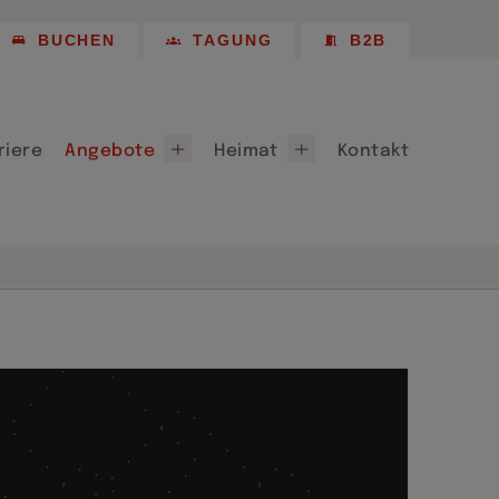
Empfehlungen
BUCHEN
TAGUNG
B2B
 Longstay
Chemnitz 2025
Partner, Patenschaften & Sponsoring
riere
Angebote
Heimat
Kontakt
ote
Willkommen in Chemnitz
für Chemnitz 2026
Lieferanten
Empfehlungen
 Longstay
Chemnitz 2025
Partner, Patenschaften & Sponsoring