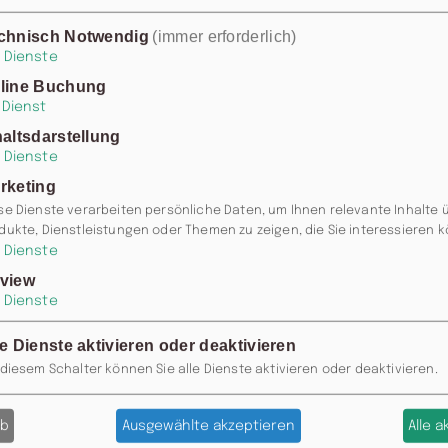
 Vernissage
chnisch Notwendig
(immer erforderlich)
 ist er begeisterter
Dienste
line Buchung
zur Sprühdose. Er
Dienst
haltsdarstellung
ichen Materialien.
Dienste
rketing
oskau musikalisch
se Dienste verarbeiten persönliche Daten, um Ihnen relevante Inhalte 
dukte, Dienstleistungen oder Themen zu zeigen, die Sie interessieren 
hung aus Minimal °°
Dienste
s treibende Element
view
 und Lounge. Denn,
Dienste
izont geht's weiter!
le Dienste aktivieren oder deaktivieren
 diesem Schalter können Sie alle Dienste aktivieren oder deaktivieren.
ab
Ausgewählte akzeptieren
Alle 