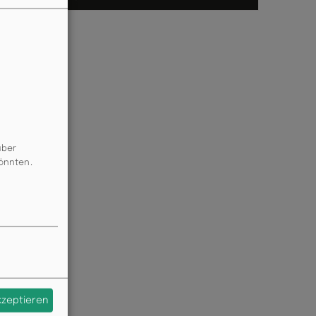
über
könnten.
akzeptieren