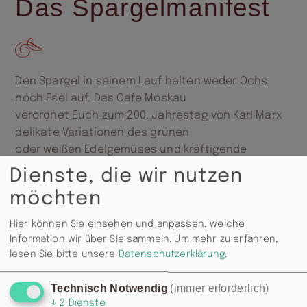
Das Spargelmanifest
Den Spargel in seinem Lauf halten weder Ochs
noch Esel auf. Das Cafe Moskau
verordnet Euch zum 200. Jahrestag von Karl Marx
delikate Variationen des grünen
oder weißen Edelgemüses und kräftigende
Sättigungsbeilagen.
Dienste, die wir nutzen
möchten
Hier können Sie einsehen und anpassen, welche
Information wir über Sie sammeln.
Um mehr zu erfahren,
lesen Sie bitte unsere
Datenschutzerklärung
.
Technisch Notwendig
(immer erforderlich)
↓
2
Dienste