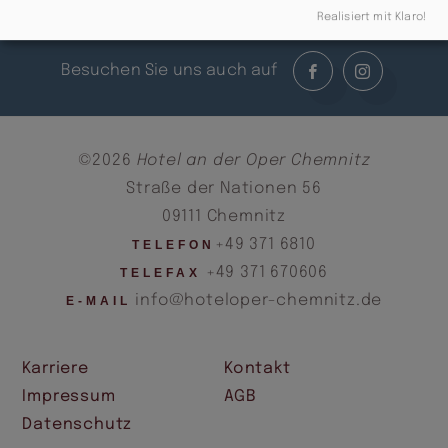
Realisiert mit Klaro!
Besuchen Sie uns auch auf
©2026
Hotel an der Oper Chemnitz
Straße der Nationen 56
09111 Chemnitz
+49 371 6810
TELEFON
+49 371 670606
TELEFAX
info@hoteloper-chemnitz.de
E-MAIL
Karriere
Kontakt
Impressum
AGB
Datenschutz