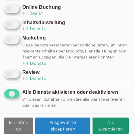
Online Buchung
↓
1
Dienst
Inhaltsdarstellung
↓
3
Dienste
Marketing
Diese Dienste verarbeiten persönliche Daten, um Ihnen
relevante Inhalte über Produkte, Dienstleistungen oder
Themen zu zeigen, die Sie interessieren könnten.
↓
4
Dienste
Review
↓
3
Dienste
Alle Dienste aktivieren oder deaktivieren
RESERVIERUNG: 0371 / 355 985
Mit diesem Schalter können Sie alle Dienste aktivieren
77 ODER
INFO@MOSKAU-
oder deaktivieren.
CHEMNITZ.DE
Ich lehne
Ausgewählte
Alle
Zurück
ab
akzeptieren
akzeptieren