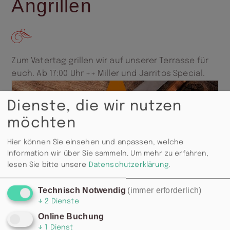
Angrillen
Zum Vatertag grillen wir auf unserer Terrasse für
euch. Ab 17:00 Uhr ++ Miller und Jarritos Special.
Dienste, die wir nutzen
möchten
Hier können Sie einsehen und anpassen, welche
Information wir über Sie sammeln.
Um mehr zu erfahren,
lesen Sie bitte unsere
Datenschutzerklärung
.
Technisch Notwendig
(immer erforderlich)
↓
2
Dienste
Online Buchung
↓
1
Dienst