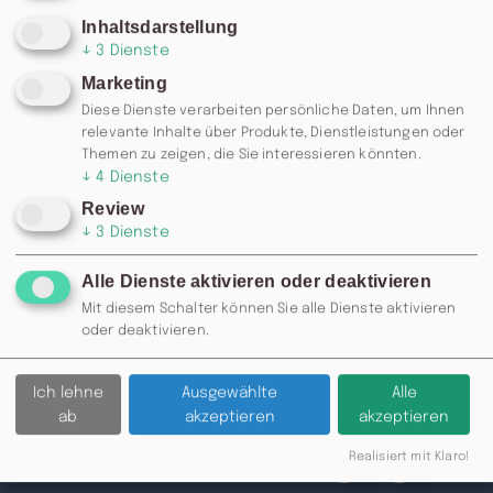
Inhaltsdarstellung
↓
3
Dienste
Marketing
Diese Dienste verarbeiten persönliche Daten, um Ihnen
relevante Inhalte über Produkte, Dienstleistungen oder
Themen zu zeigen, die Sie interessieren könnten.
↓
4
Dienste
Review
↓
3
Dienste
RESERVIERUNG: 0371 / 355 985
77 ODER
INFO@MOSKAU-
Alle Dienste aktivieren oder deaktivieren
CHEMNITZ.DE
Mit diesem Schalter können Sie alle Dienste aktivieren
oder deaktivieren.
Zurück
Ich lehne
Ausgewählte
Alle
ab
akzeptieren
akzeptieren
Realisiert mit Klaro!
Besuchen Sie uns auch auf