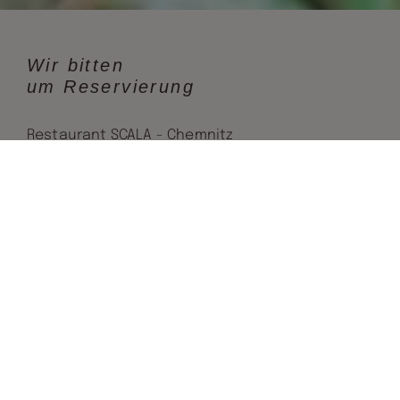
Wir bitten
um Reservierung
Restaurant SCALA - Chemnitz
Straße der Nationen 56, 09111 Chemnitz
Tel.:
+49.(0) 371 / 68 11-06 (oder -07)
E-Mail:
info@scala-chemnitz.de
ONLINE-RESERVIERUNG
Zurück