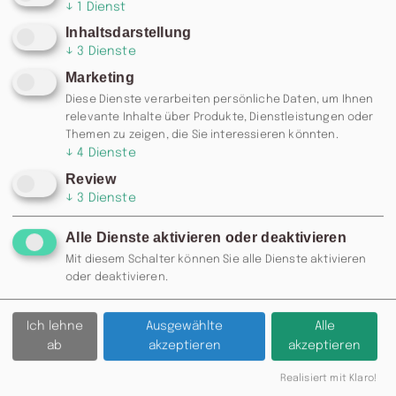
↓
1
Dienst
Inhaltsdarstellung
↓
3
Dienste
Marketing
Diese Dienste verarbeiten persönliche Daten, um Ihnen
relevante Inhalte über Produkte, Dienstleistungen oder
Themen zu zeigen, die Sie interessieren könnten.
↓
4
Dienste
Review
↓
3
Dienste
RESERVIERUNG: 0371 / 355 985
Alle Dienste aktivieren oder deaktivieren
77 ODER
INFO@MOSKAU-
Mit diesem Schalter können Sie alle Dienste aktivieren
CHEMNITZ.DE
oder deaktivieren.
Zurück
Ich lehne
Ausgewählte
Alle
ab
akzeptieren
akzeptieren
Realisiert mit Klaro!
Besuchen Sie uns auch auf