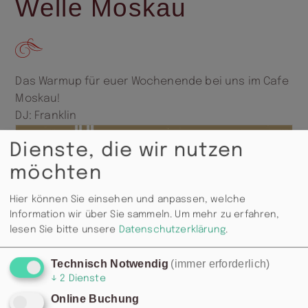
Welle Moskau
Das Warmup für euer Wochenende bei uns im Cafe
Moskau!
DJ: Franklin
Dienste, die wir nutzen
möchten
Hier können Sie einsehen und anpassen, welche
Information wir über Sie sammeln.
Um mehr zu erfahren,
lesen Sie bitte unsere
Datenschutzerklärung
.
Technisch Notwendig
(immer erforderlich)
↓
2
Dienste
Online Buchung