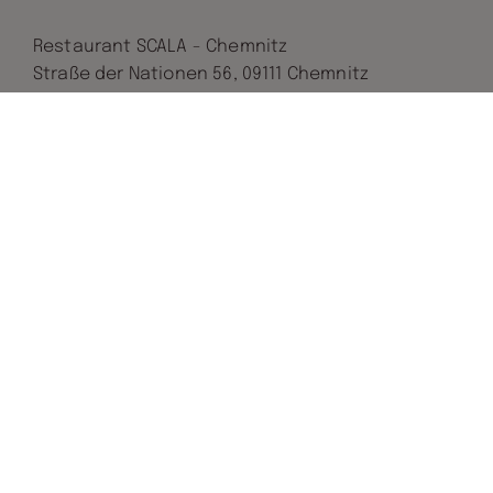
Restaurant SCALA - Chemnitz
Straße der Nationen 56, 09111 Chemnitz
Tel.:
+49.(0) 371 / 68 11-06 (oder -07)
E-Mail:
info@scala-chemnitz.de
ONLINE-RESERVIERUNG
Zurück
Besuchen Sie uns auch auf