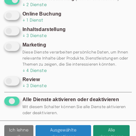
↓
2
Dienste
Online Buchung
↓
1
Dienst
Inhaltsdarstellung
↓
3
Dienste
Marketing
Diese Dienste verarbeiten persönliche Daten, um Ihnen
relevante Inhalte über Produkte, Dienstleistungen oder
Themen zu zeigen, die Sie interessieren könnten.
↓
4
Dienste
Review
↓
3
Dienste
Alle Dienste aktivieren oder deaktivieren
Mit diesem Schalter können Sie alle Dienste aktivieren
RESERVIERUNG: 0371 / 355 985
oder deaktivieren.
77 ODER
INFO@MOSKAU-
CHEMNITZ.DE
Ich lehne
Ausgewählte
Alle