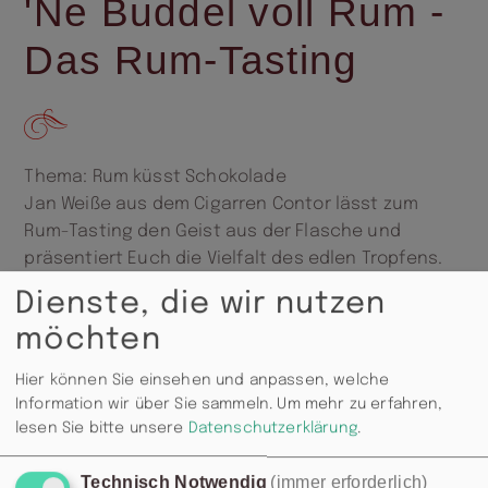
'Ne Buddel voll Rum -
Das Rum-Tasting
Thema: Rum küsst Schokolade
Jan Weiße aus dem Cigarren Contor lässt zum
Rum-Tasting den Geist aus der Flasche und
präsentiert Euch die Vielfalt des edlen Tropfens.
Beginn: 19:00 Uhr,
Dienste, die wir nutzen
60,00 € inkl. Buffet und Begrüßungs-Cocktail
möchten
Hier können Sie einsehen und anpassen, welche
Information wir über Sie sammeln.
Um mehr zu erfahren,
lesen Sie bitte unsere
Datenschutzerklärung
.
Technisch Notwendig
(immer erforderlich)