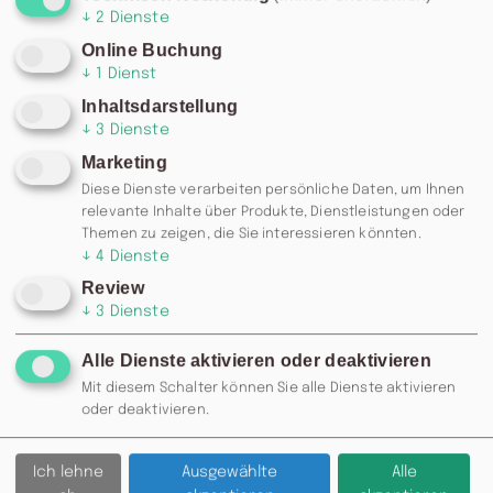
↓
2
Dienste
Online Buchung
↓
1
Dienst
Inhaltsdarstellung
↓
3
Dienste
Marketing
Diese Dienste verarbeiten persönliche Daten, um Ihnen
relevante Inhalte über Produkte, Dienstleistungen oder
Themen zu zeigen, die Sie interessieren könnten.
↓
4
Dienste
Review
↓
3
Dienste
Alle Dienste aktivieren oder deaktivieren
Mit diesem Schalter können Sie alle Dienste aktivieren
RESERVIERUNG: 0371 / 355 985
oder deaktivieren.
77 ODER
INFO@MOSKAU-
CHEMNITZ.DE
Ich lehne
Ausgewählte
Alle