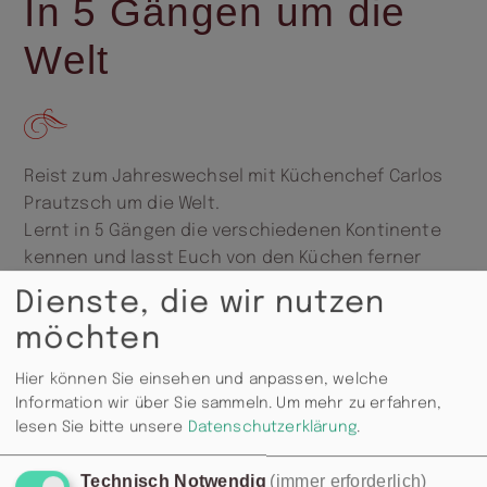
In 5 Gängen um die
Welt
Reist zum Jahreswechsel mit Küchenchef Carlos
Prautzsch um die Welt.
Lernt in 5 Gängen die verschiedenen Kontinente
kennen und lasst Euch von den Küchen ferner
Länder inspirieren. Los geht´s entweder 17:00 Uhr
Dienste, die wir nutzen
oder 20.00 Uhr. Für 55,00 € pro Person.
möchten
Hier können Sie einsehen und anpassen, welche
Information wir über Sie sammeln.
Um mehr zu erfahren,
lesen Sie bitte unsere
Datenschutzerklärung
.
Technisch Notwendig
(immer erforderlich)