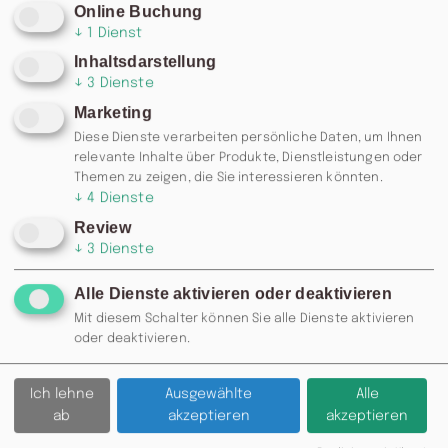
Online Buchung
↓
1
Dienst
Inhaltsdarstellung
↓
3
Dienste
Marketing
Diese Dienste verarbeiten persönliche Daten, um Ihnen
relevante Inhalte über Produkte, Dienstleistungen oder
Themen zu zeigen, die Sie interessieren könnten.
↓
4
Dienste
Review
↓
3
Dienste
Alle Dienste aktivieren oder deaktivieren
RESERVIERUNG: 0371 / 355 985
Mit diesem Schalter können Sie alle Dienste aktivieren
77 ODER
INFO@MOSKAU-
oder deaktivieren.
CHEMNITZ.DE
Ich lehne
Ausgewählte
Alle
Zurück
ab
akzeptieren
akzeptieren