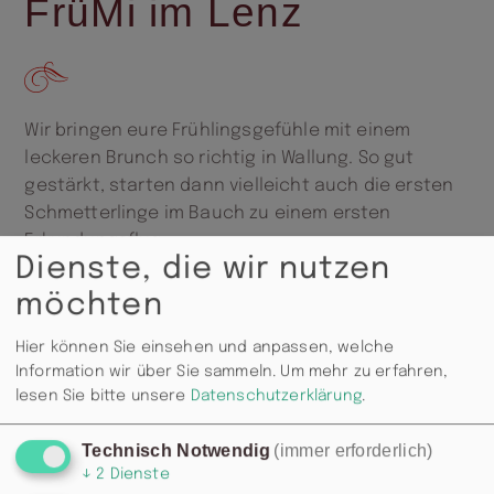
FrüMi im Lenz
Wir bringen eure Frühlingsgefühle mit einem
leckeren Brunch so richtig in Wallung. So gut
gestärkt, starten dann vielleicht auch die ersten
Schmetterlinge im Bauch zu einem ersten
Erkundungsflug.
Dienste, die wir nutzen
möchten
Hier können Sie einsehen und anpassen, welche
Information wir über Sie sammeln.
Um mehr zu erfahren,
lesen Sie bitte unsere
Datenschutzerklärung
.
Technisch Notwendig
(immer erforderlich)
↓
2
Dienste