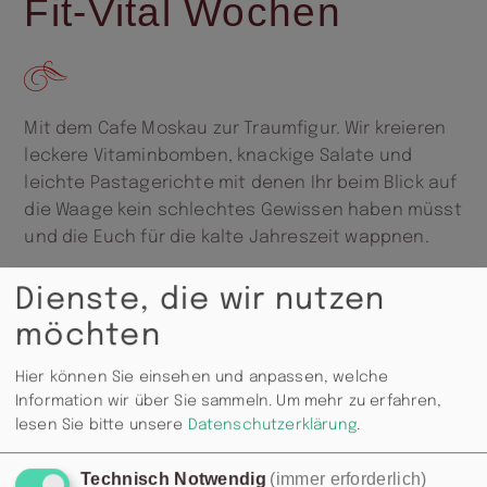
Fit-Vital Wochen
Mit dem Cafe Moskau zur Traumfigur. Wir kreieren
leckere Vitaminbomben, knackige Salate und
leichte Pastagerichte mit denen Ihr beim Blick auf
die Waage kein schlechtes Gewissen haben müsst
und die Euch für die kalte Jahreszeit wappnen.
Dienste, die wir nutzen
ZUR KARTE
möchten
Hier können Sie einsehen und anpassen, welche
Information wir über Sie sammeln.
Um mehr zu erfahren,
lesen Sie bitte unsere
Datenschutzerklärung
.
Technisch Notwendig
(immer erforderlich)