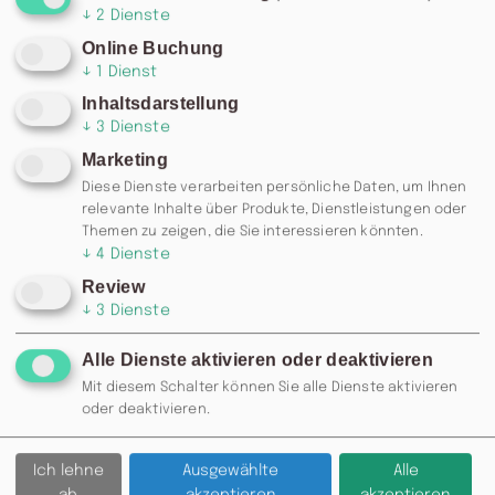
↓
2
Dienste
Online Buchung
↓
1
Dienst
Inhaltsdarstellung
↓
3
Dienste
Marketing
Diese Dienste verarbeiten persönliche Daten, um Ihnen
relevante Inhalte über Produkte, Dienstleistungen oder
Themen zu zeigen, die Sie interessieren könnten.
↓
4
Dienste
Review
↓
3
Dienste
Alle Dienste aktivieren oder deaktivieren
Mit diesem Schalter können Sie alle Dienste aktivieren
RESERVIERUNG: 0371 / 355 985
oder deaktivieren.
77 ODER
INFO@MOSKAU-
CHEMNITZ.DE
Ich lehne
Ausgewählte
Alle